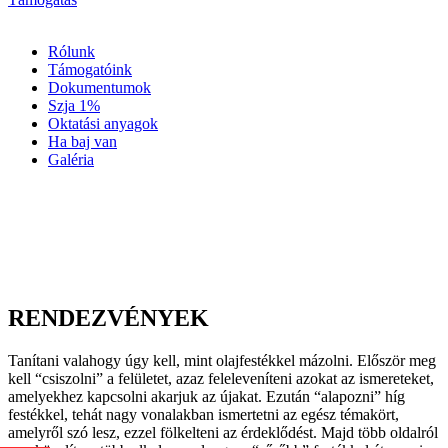
Rólunk
Támogatóink
Dokumentumok
Szja 1%
Oktatási anyagok
Ha baj van
Galéria
RENDEZVÉNYEK
Tanítani valahogy úgy kell, mint olajfestékkel mázolni. Először meg
kell “csiszolni” a felületet, azaz feleleveníteni azokat az ismereteket,
amelyekhez kapcsolni akarjuk az újakat. Ezután “alapozni” híg
festékkel, tehát nagy vonalakban ismertetni az egész témakört,
amelyről szó lesz, ezzel fölkelteni az érdeklődést. Majd több oldalról